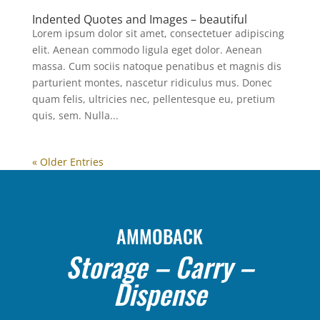
Indented Quotes and Images – beautiful
Lorem ipsum dolor sit amet, consectetuer adipiscing
elit. Aenean commodo ligula eget dolor. Aenean
massa. Cum sociis natoque penatibus et magnis dis
parturient montes, nascetur ridiculus mus. Donec
quam felis, ultricies nec, pellentesque eu, pretium
quis, sem. Nulla...
« Older Entries
AMMOBACK
Storage – Carry –
Dispense