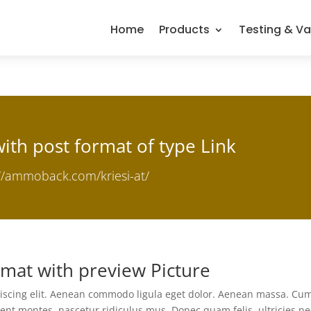
Home
Products
Testing & Va
 with post format of type Link
://ammoback.com/kriesi-at/
ormat with preview Picture
piscing elit. Aenean commodo ligula eget dolor. Aenean massa. Cu
ent montes, nascetur ridiculus mus. Donec quam felis, ultricies ne