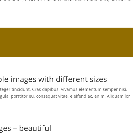
le images with different sizes
nteger tincidunt. Cras dapibus. Vivamus elementum semper nisi.
gula, porttitor eu, consequat vitae, eleifend ac, enim. Aliquam lor
.
es – beautiful