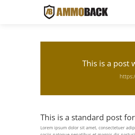
This is a post
https
This is a standard post f
Lorem ipsum dolor sit amet, consectetuer adi
sociis natoque penatibus et magnis dis parturi